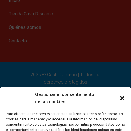
Inicio
Tienda Cash Discamo
Quiénes somos
Contacto
2025 © Cash Discamo | Todos los
derechos protegidos
Aviso legal
Gestionar el consentimiento
Política de cookies
de las cookies
Política de privacidad
Para ofrecer las mejores experiencias, utilizamos tecnologías como las
Declaración de accesibilidad
cookies para almacenar y/o acceder a la información del dispositivo. El
consentimiento de estas tecnologías nos permitirá procesar datos como
el comportamiento de navegación o las identificaciones únicas en este