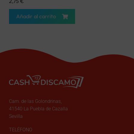
2,75
€
Añadir al carrito
Cam. de las Golondrinas,
41540 La Puebla de Cazalla
Sevilla
TELÉFONO