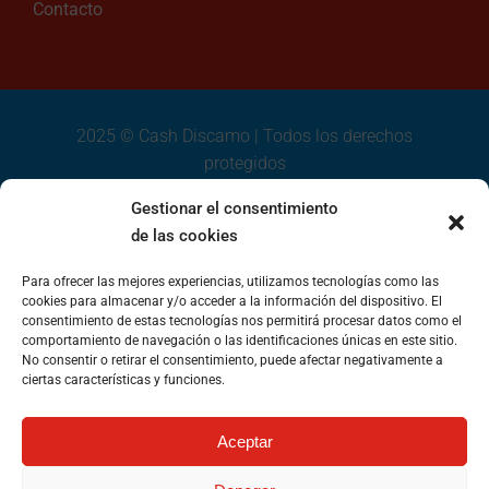
Contacto
2025 © Cash Discamo | Todos los derechos
protegidos
Aviso legal
Gestionar el consentimiento
Política de cookies
de las cookies
Política de privacidad
Para ofrecer las mejores experiencias, utilizamos tecnologías como las
Declaración de accesibilidad
cookies para almacenar y/o acceder a la información del dispositivo. El
consentimiento de estas tecnologías nos permitirá procesar datos como el
comportamiento de navegación o las identificaciones únicas en este sitio.
No consentir o retirar el consentimiento, puede afectar negativamente a
ciertas características y funciones.
Discamo Puebla de Cazalla S.L ha recibido una subvención
Aceptar
destinada a fomentar el crecimiento, la competitividad y la
consolidación del sector comercial y artesano en Andalucía